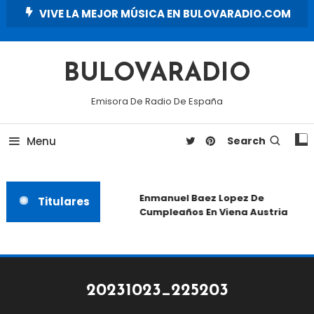
Skip
VIVE LA MEJOR MÚSICA EN BULOVARADIO.COM
To
Content
BULOVARADIO
Emisora De Radio De España
Menu
Search
Enmanuel Baez Lopez De
Titulares
Cumpleaños En Viena Austria
20231023_225203