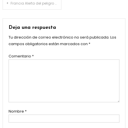
Navegación
Francia Alerta del peligro de sufrir un infarto al usar fármacos como Gelocatil gripe o frenador descongestivo
de
entradas
Deja una respuesta
Tu dirección de correo electrónico no será publicada.
Los
campos obligatorios están marcados con
*
Comentario
*
Nombre
*