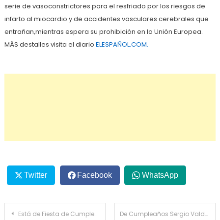
serie de vasoconstrictores para el resfriado por los riesgos de
infarto al miocardio y de accidentes vasculares cerebrales que
entrañan,mientras espera su prohibición en la Unión Europea.
MÁS destalles visita el diario
ELESPAÑOL.COM.
Twitter
Facebook
WhatsApp
Navegación
Está de Fiesta de Cumpleaños en Madrid, España la niña Alanys Maria Gervacio Cespedes, hija de Merqui Gervacio y Dayme Cespedes
De Cumpleaños Sergio Valdera Ramos en Madrid España