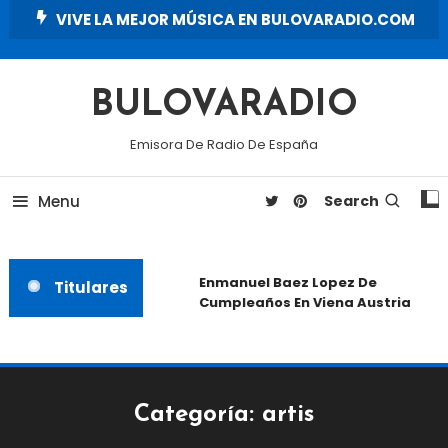
Skip
VIVE LA MEJOR MÚSICA EN BULOVARADIO.COM
To
Content
BULOVARADIO
Emisora De Radio De España
Menu
Search
Enmanuel Baez Lopez De
Titulares
Cumpleaños En Viena Austria
Categoría:
artis