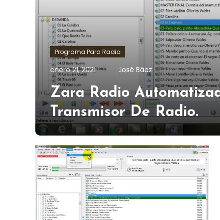
Programa Para Radio
enero 21, 2021
José Báez
Zara Radio Automatizad
Transmisor De Radio.