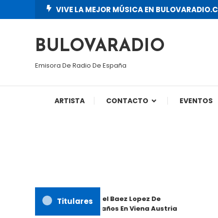
Skip
VIVE LA MEJOR MÚSICA EN BULOVARADIO.
To
Content
BULOVARADIO
Emisora De Radio De España
ARTISTA
CONTACTO
EVENTOS
Enmanuel Baez Lopez De
Titulares
Cumpleaños En Viena Austria