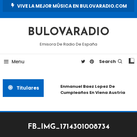
Skip
VIVE LA MEJOR MÚSICA EN BULOVARADIO.COM
To
Content
BULOVARADIO
Emisora De Radio De España
Menu
Search
Enmanuel Baez Lopez De
Titulares
Cumpleaños En Viena Austria
FB_IMG_1714301008734