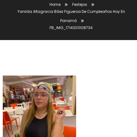
Home
Festejos
Yanilda Altagracia Báez Figueroa De Cumpleaños Hoy En
Panamá
FB_IMG_1714301008734
FB_IMG_1714301008734