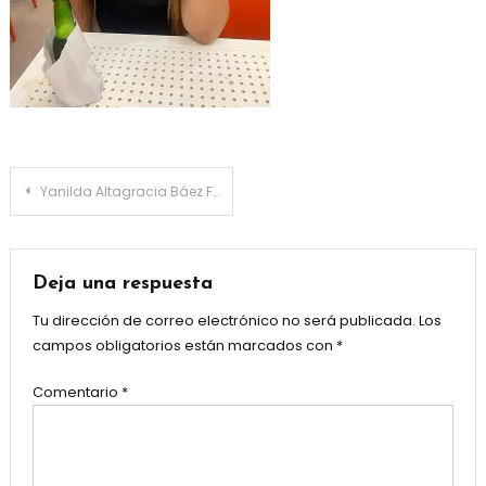
Navegación
Yanilda Altagracia Báez Figueroa De Cumpleaños Hoy En Panamá
de
entradas
Deja una respuesta
Tu dirección de correo electrónico no será publicada.
Los
campos obligatorios están marcados con
*
Comentario
*