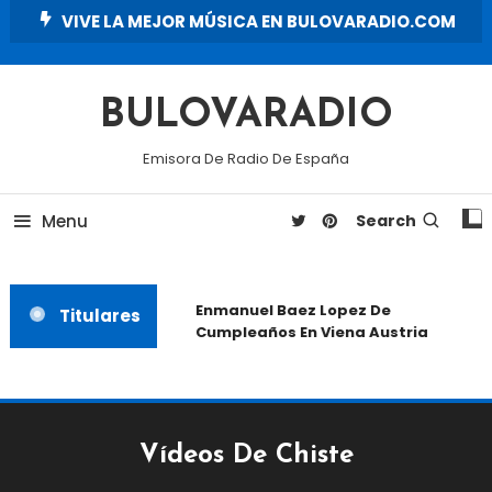
Skip
VIVE LA MEJOR MÚSICA EN BULOVARADIO.COM
To
Content
BULOVARADIO
Emisora De Radio De España
Menu
Search
Enmanuel Baez Lopez De
Titulares
Cumpleaños En Viena Austria
Vídeos De Chiste