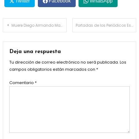
Twitter
Facebook
WhatsApp
Navegación
Muere Diego Armando Maradona a los 60 años de edad,una Leyenda del Fútbol Mundial.
Portadas de los Periódicos Españoles hoy 28 de Noviembre 2020
de
entradas
Deja una respuesta
Tu dirección de correo electrónico no será publicada.
Los
campos obligatorios están marcados con
*
Comentario
*