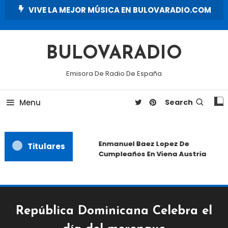
Skip
VIVE LA MEJOR MÚSICA EN BULOVARADIO.COM
To
Content
BULOVARADIO
Emisora De Radio De España
Menu
Search
Enmanuel Baez Lopez De
Titulares
Cumpleaños En Viena Austria
República Dominicana Celebra el