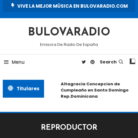
Skip
VIVE LA MEJOR MÚSICA EN BULOVARADIO.COM
To
Content
BULOVARADIO
Emisora De Radio De España
Menu
Search
Altagracia Concepcion de
Titulares
Cumpleaño en Santo Domingo
Rep.Dominicana
REPRODUCTOR