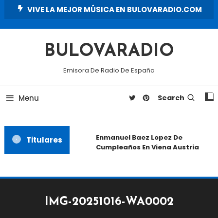
Skip
VIVE LA MEJOR MÚSICA EN BULOVARADIO.COM
To
Content
BULOVARADIO
Emisora De Radio De España
Menu
Search
Enmanuel Baez Lopez De
Titulares
Cumpleaños En Viena Austria
IMG-20251016-WA0002