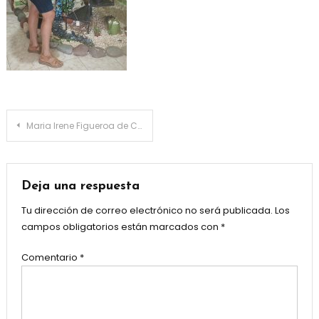
Navegación
Maria Irene Figueroa de Cumpleaños hoy en la vega República Dominicana
de
entradas
Deja una respuesta
Tu dirección de correo electrónico no será publicada.
Los
campos obligatorios están marcados con
*
Comentario
*