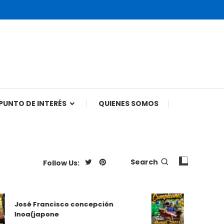
PUNTO DE INTERÉS
QUIENES SOMOS
Search
Follow Us:
Felix Manue
José Francisco concepción
Cumpleaños 
Inoa(japone
República 