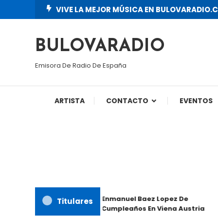
Skip
VIVE LA MEJOR MÚSICA EN BULOVARADIO.
To
Content
BULOVARADIO
Emisora De Radio De España
ARTISTA
CONTACTO
EVENTOS
Enmanuel Baez Lopez De
Titulares
Cumpleaños En Viena Austria