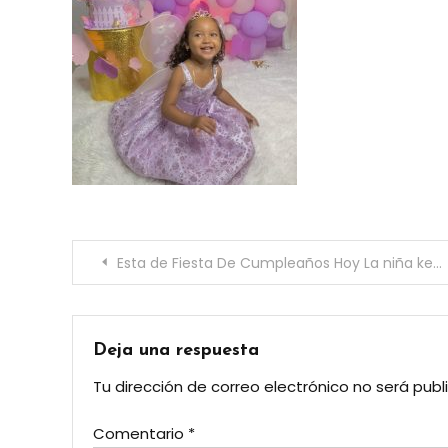
Navegación
Esta de Fiesta De Cumpleaños Hoy La niña keyren Concepción Contreras
de
entradas
Deja una respuesta
Tu dirección de correo electrónico no será publ
Comentario
*