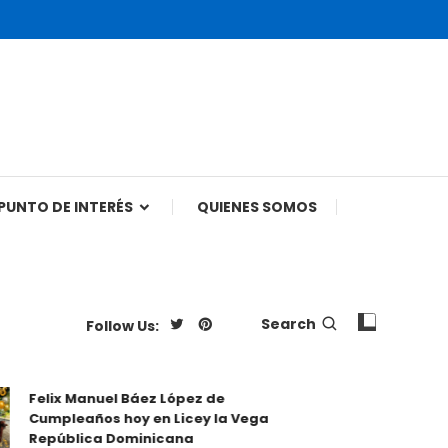
PUNTO DE INTERÉS
QUIENES SOMOS
Search
Follow Us:
Felix Manuel Báez López de
Yawilda Mar
Cumpleaños hoy en Licey la Vega
Cumpleaños
República Dominicana
Rep.Domini