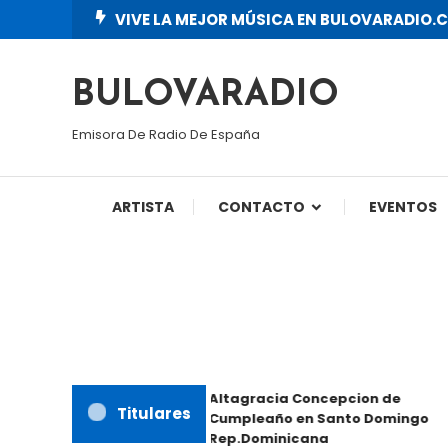
Skip
VIVE LA MEJOR MÚSICA EN BULOVARADIO.
To
Content
BULOVARADIO
Emisora De Radio De España
ARTISTA
CONTACTO
EVENTOS
Altagracia Concepcion de
Titulares
Cumpleaño en Santo Domingo
Rep.Dominicana