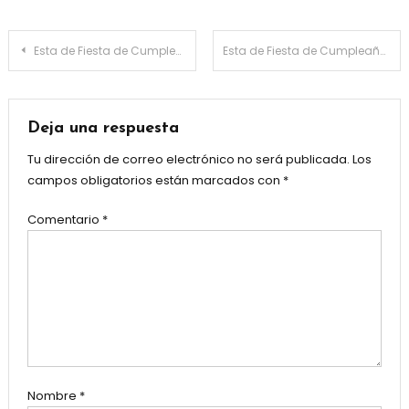
Navegación
Esta de Fiesta de Cumpleaños Any Leidy Contreras Santana en Licey La Vega R.D.
Esta de Fiesta de Cumpleaños Any Leidy Contreras Santana en Licey La Vega R.D.
de
entradas
Deja una respuesta
Tu dirección de correo electrónico no será publicada.
Los
campos obligatorios están marcados con
*
Comentario
*
Nombre
*