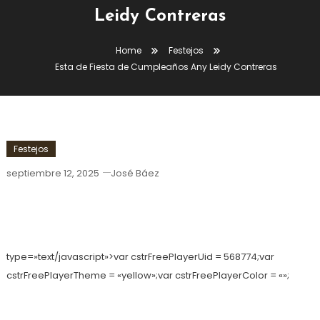
Leidy Contreras
Home
Festejos
Esta de Fiesta de Cumpleaños Any Leidy Contreras
Festejos
septiembre 12, 2025
José Báez
Esta De Fiesta De Cumpleaños Any
Leidy Contreras
type=»text/javascript»>var cstrFreePlayerUid = 568774;var
cstrFreePlayerTheme = «yellow»;var cstrFreePlayerColor = «»;