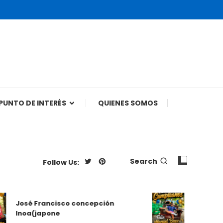
PUNTO DE INTERÉS
QUIENES SOMOS
Search
Follow Us:
Felix Manue
José Francisco concepción
Cumpleaños 
Inoa(japone
República 