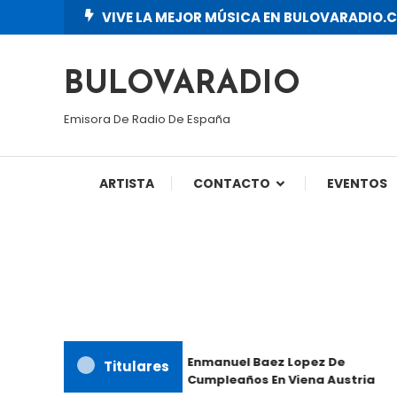
Skip
VIVE LA MEJOR MÚSICA EN BULOVARADIO.
To
Content
BULOVARADIO
Emisora De Radio De España
ARTISTA
CONTACTO
EVENTOS
Enmanuel Baez Lopez De
Titulares
Cumpleaños En Viena Austria