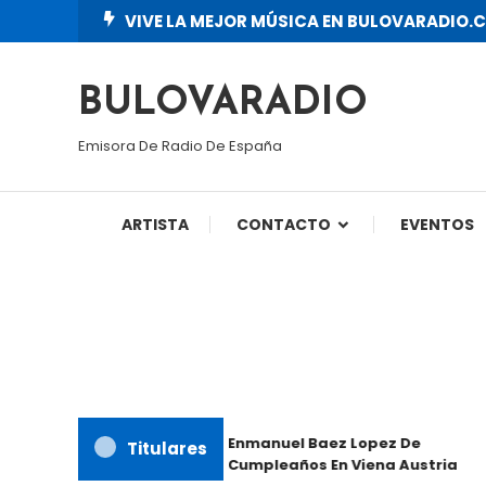
Skip
VIVE LA MEJOR MÚSICA EN BULOVARADIO.
To
Content
BULOVARADIO
Emisora De Radio De España
ARTISTA
CONTACTO
EVENTOS
Enmanuel Baez Lopez De
Titulares
Cumpleaños En Viena Austria