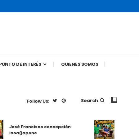
PUNTO DE INTERÉS
QUIENES SOMOS
Search
Follow Us:
Felix Manue
José Francisco concepción
Cumpleaños 
Inoa(japone
República 