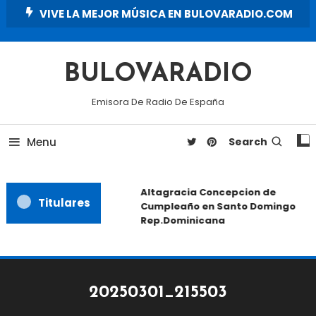
Skip
VIVE LA MEJOR MÚSICA EN BULOVARADIO.COM
To
Content
BULOVARADIO
Emisora De Radio De España
Menu
Search
Altagracia Concepcion de
Titulares
Cumpleaño en Santo Domingo
Rep.Dominicana
20250301_215503