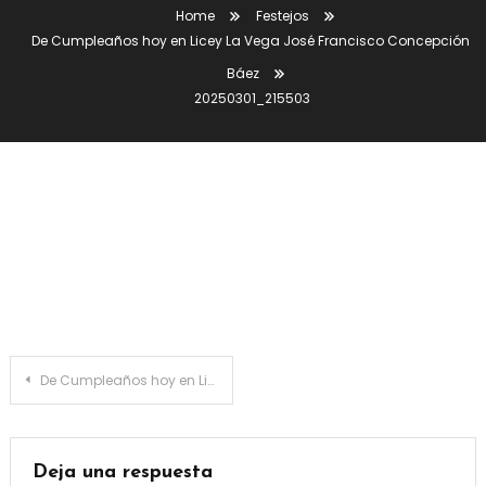
Home
Festejos
De Cumpleaños hoy en Licey La Vega José Francisco Concepción
Báez
20250301_215503
20250301_215503
Navegación
De Cumpleaños hoy en Licey La Vega José Francisco Concepción Báez
de
entradas
Deja una respuesta