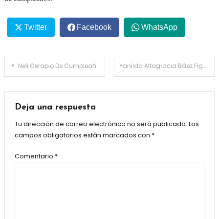
Twitter
Facebook
WhatsApp
Navegación
Neli Cerapio De Cumpleaños En Licey República Dominicana
Yanilda Altagracia Báez Figueroa De Cumpleaños Hoy En Panamá
de
entradas
Deja una respuesta
Tu dirección de correo electrónico no será publicada.
Los
campos obligatorios están marcados con
*
Comentario
*