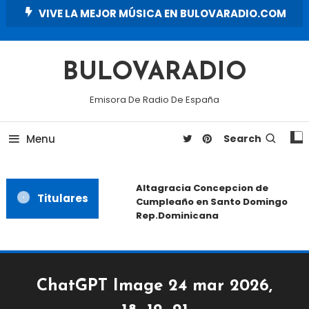
Skip
VIVE LA MEJOR MÚSICA EN BULOVARADIO.COM
To
Content
BULOVARADIO
Emisora De Radio De España
Menu
Search
Altagracia Concepcion de
Titulares
Cumpleaño en Santo Domingo
Rep.Dominicana
ChatGPT Image 24 mar 2026,