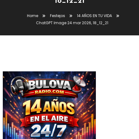
18_12_21
Home
Festejos
14 AÑOS EN TU VIDA
ChatGPT Image 24 mar 2026, 18_12_21
ChatGPT Image 24 Mar 2026, 18_12_21