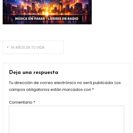
Navegación
14 AÑOS EN TU VIDA
de
entradas
Deja una respuesta
Tu dirección de correo electrónico no será publicada.
Los
campos obligatorios están marcados con
*
Comentario
*